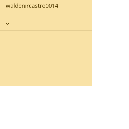
waldenircastro0014
Loja
Promoções