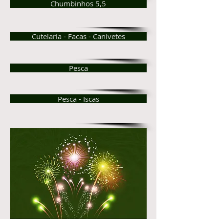
Chumbinhos 5,5
Cutelaria - Facas - Canivetes
Pesca
Pesca - Iscas