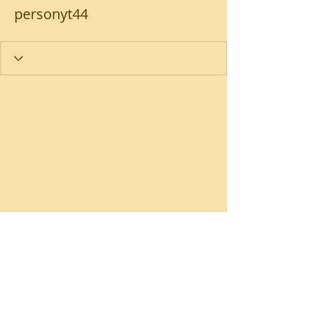
personyt44
Loja
Promoções