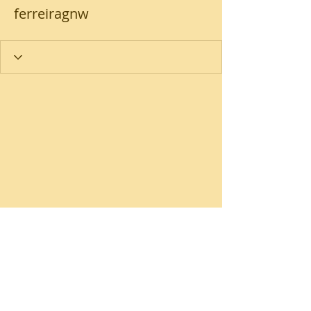
ferreiragnw
Loja
Promoções