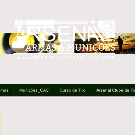
rmas
Munições_CAC
Curso de Tiro
Arsenal Clube de Ti