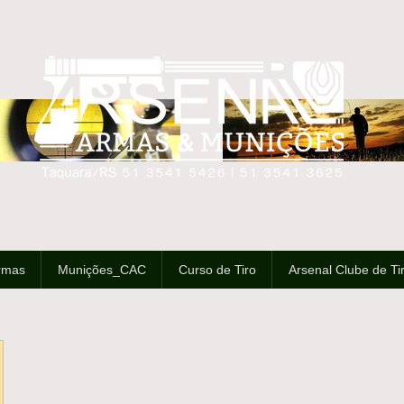
rmas
Munições_CAC
Curso de Tiro
Arsenal Clube de Ti