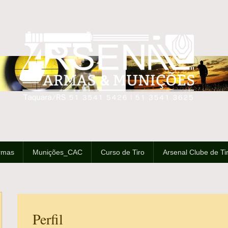
rmas
Munições_CAC
Curso de Tiro
Arsenal Clube de Ti
Perfil