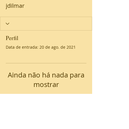
jdilmar
Perfil
Data de entrada: 20 de ago. de 2021
Ainda não há nada para
mostrar
Quando esse membro adicionar
informações sobre si mesmo, você
as verá aqui.